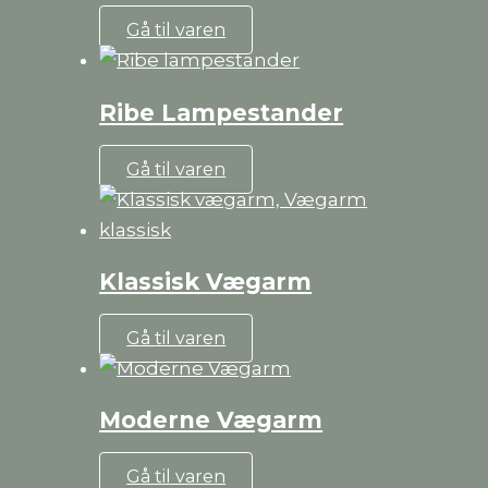
Dette
Gå til varen
vare
har
Ribe Lampestander
flere
varianter.
Dette
Gå til varen
Mulighederne
vare
kan
har
vælges
flere
på
Klassisk Vægarm
varianter.
varesiden
Mulighederne
Dette
Gå til varen
kan
vare
vælges
har
på
Moderne Vægarm
flere
varesiden
varianter.
Dette
Gå til varen