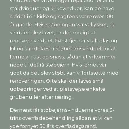
vinduer. Når vi foretager reparationer af fx.
staldvinduer og kirkevinduer, kan de have
siddet i en kirke og sagtens være over 100
år gamle. Hvis støbningen var vellykket, da
vinduet blev lavet, er det muligt at
renovere vinduet. Først fjerner vi alt glas og
kit og sandblæser støbejernsvinduet for at
fjerne al rust og snavs, sådan at vi kommer
nede til det rå støbejern. Hvis jernet var
godt da det blev støbt kan vi fortsætte med
renoveringen. Ofte skal der laves små
udbedringer ved at pletsvejse enkelte
grubehuller efter tæring.
Dernæst får støbejernsvinduerne vores 3-
trins overfladebehandling sådan at vi kan
yde fornyet 30 års overfladegaranti.