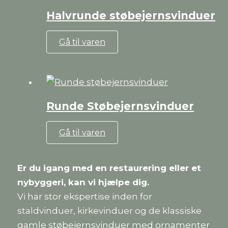
varianter.
Halvrunde støbejernsvinduer
Mulighederne
kan
Dette
Gå til varen
vælges
vare
på
har
varesiden
flere
varianter.
Runde Støbejernsvinduer
Mulighederne
kan
Dette
Gå til varen
vælges
vare
på
har
Er du igang med en restaurering eller et
varesiden
flere
nybyggeri, kan vi hjælpe dig.
varianter.
Vi har stor ekspertise inden for
Mulighederne
staldvinduer, kirkevinduer og de klassiske
kan
gamle støbejernsvinduer med ornamenter